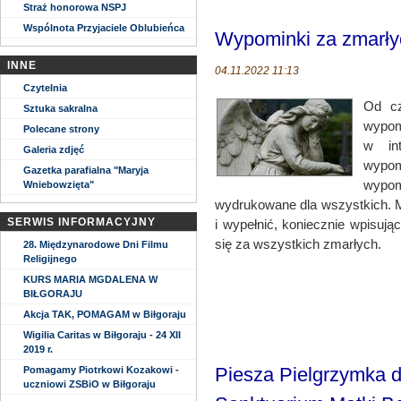
Straż honorowa NSPJ
Wspólnota Przyjaciele Oblubieńca
Wypominki za zmarłyc
INNE
04.11.2022 11:13
Czytelnia
Od cz
Sztuka sakralna
wypom
Polecane strony
w in
Galeria zdjęć
wypomi
Gazetka parafialna "Maryja
wypom
Wniebowzięta"
wydrukowane dla wszystkich. M
SERWIS INFORMACYJNY
i wypełnić, koniecznie wpisują
się za wszystkich zmarłych.
28. Międzynarodowe Dni Filmu
Religijnego
KURS MARIA MGDALENA W
BIŁGORAJU
Akcja TAK, POMAGAM w Biłgoraju
Wigilia Caritas w Biłgoraju - 24 XII
2019 r.
Piesza Pielgrzymka 
Pomagamy Piotrkowi Kozakowi -
uczniowi ZSBiO w Biłgoraju