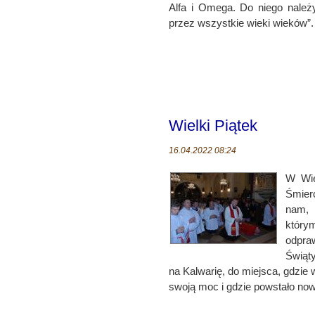
Alfa i Omega. Do niego należ
przez wszystkie wieki wieków”.
Wielki Piątek
16.04.2022 08:24
W Wie
Śmier
nam, 
który
odpra
Świąty
na Kalwarię, do miejsca, gdzie w
swoją moc i gdzie powstało now