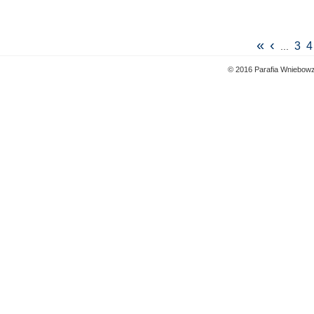
«
‹
3
4
...
© 2016 Parafia Wniebowz