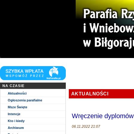
Niech zstąpi Duch Twój i odnowi oblicze Ziemi. Tej Ziemi!
NA CZASIE
AKTUALNOŚCI
Aktualności
Ogłoszenia parafialne
Msze Święte
Intencje
Wręczenie dyplomów
Kto i kiedy
06.11.2022 21:07
Archiwum