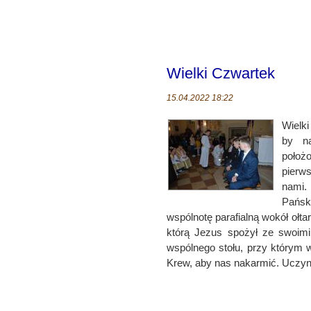
Wielki Czwartek
15.04.2022 18:22
Wielk
by na
położ
pierw
nami.
Pańsk
wspólnotę parafialną wokół ołta
którą Jezus spożył ze swoimi
wspólnego stołu, przy którym wz
Krew, aby nas nakarmić. Uczynił