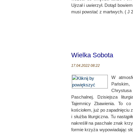
Ujrzał i uwierzył. Dotąd bowie
musi powstać z martwych. ( J 2
Wielka Sobota
17.04.2022 08:22
W atmosfe
Pańskim,
Chrystusa 
Paschalnej. Dzisiejsza litur
Tajemnicy Zbawienia. To co w
kościołem, już po zapadnięciu 
i służba liturgiczna. Tu nastą
nakreślił na paschale znak krz
formie krzyża wypowiadając sło