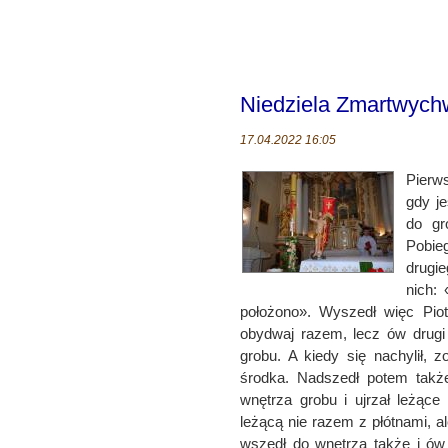
Niedziela Zmartwych
17.04.2022 16:05
Pierw
gdy j
do gr
Pobie
drugi
nich:
położono». Wyszedł więc Piotr
obydwaj razem, lecz ów drugi 
grobu. A kiedy się nachylił, 
środka. Nadszedł potem takż
wnętrza grobu i ujrzał leżące 
leżącą nie razem z płótnami, a
wszedł do wnętrza także i ów 