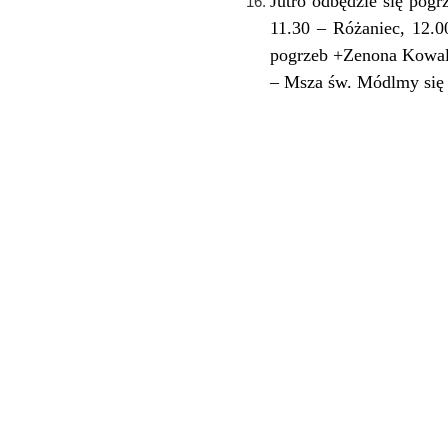
Jutro odbędzie się pog
11.30 – Różaniec, 12.
pogrzeb +Zenona Kowala
– Msza św. Módlmy się 