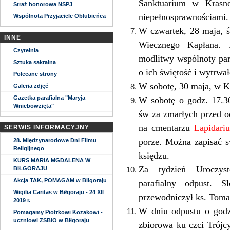
Sanktuarium w Krasn
Straż honorowa NSPJ
niepełnosprawnościami.
Wspólnota Przyjaciele Oblubieńca
W czwartek, 28 maja, ś
INNE
Wiecznego Kapłana. 
Czytelnia
modlitwy wspólnoty par
Sztuka sakralna
o ich świętość i wytrwa
Polecane strony
W sobotę, 30 maja, w Ka
Galeria zdjęć
Gazetka parafialna "Maryja
W sobotę o godz. 17.3
Wniebowzięta"
św za zmarłych przed o
na cmentarzu
Lapidari
SERWIS INFORMACYJNY
porze. Można zapisać s
28. Międzynarodowe Dni Filmu
Religijnego
księdzu.
KURS MARIA MGDALENA W
Za tydzień Uroczyst
BIŁGORAJU
Akcja TAK, POMAGAM w Biłgoraju
parafialny odpust. 
Wigilia Caritas w Biłgoraju - 24 XII
przewodniczył ks. Toma
2019 r.
W dniu odpustu o godz
Pomagamy Piotrkowi Kozakowi -
uczniowi ZSBiO w Biłgoraju
zbiorowa ku czci Trójc