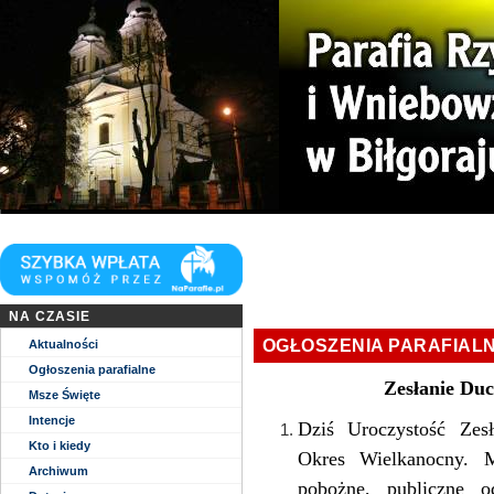
Niech zstąpi Duch Twój i odnowi oblicze Ziemi. Tej Ziemi!
Kościół parafii WNMP w Biłgoraju
NA CZASIE
OGŁOSZENIA PARAFIAL
Aktualności
Ogłoszenia parafialne
Zesłanie Duc
Msze Święte
Intencje
Dziś Uroczystość Zes
Kto i kiedy
Okres Wielkanocny. 
Archiwum
pobożne, publiczne 