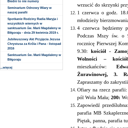
Biedni to nie numery
wrzucić do skrzynki prz
Seminarium Odnowy Wiary w
1 czerwca o godz. 18.
naszej parafii
Spotkanie Rodziny Radia Maryja i
młodzieży bierzmowani
wszystkich wiernych w
4 czerwca będziemy p
sanktuarium św. Marii Magdaleny w
Biłgoraju - dnia 29 kwietnia 2019 r.
Podczas Mszy św. o 9
Jubileuszowy Akt Przyjęcia Jezusa
rocznicę Pierwszej Kom
Chrystusa za Króla i Pana - listopad
2016
9.30:
kościół - Zamo
Sanktuarium św. Marii Magdaleny w
Wolności – kościół
Biłgoraju
mieszkańców:
Edw
...więcej
Żurawinowej, 3. R
Zapraszamy do zakrystii
Ofiary na rzecz parafii
pól Wola Mała;
200:
Wol
Zapowiedź przedślubna
parafia MB Szkaplerzne
Piętak, panna, parafia tu