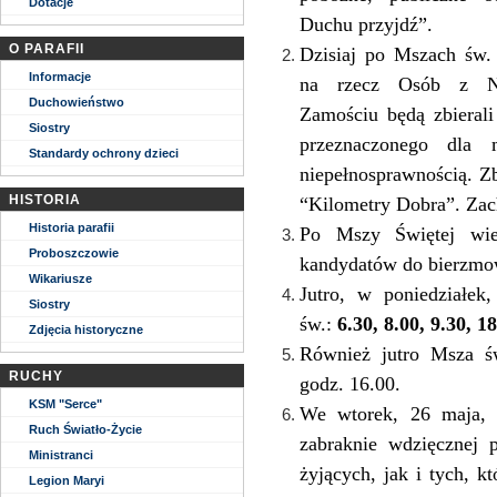
Dotacje
Duchu przyjdź”.
O PARAFII
Dzisiaj po Mszach św.
Informacje
na rzecz Osób z Nie
Duchowieństwo
Zamościu będą zbieral
Siostry
przeznaczonego dla 
Standardy ochrony dzieci
niepełnosprawnością. 
HISTORIA
“Kilometry Dobra”. Zach
Historia parafii
Po Mszy Świętej wiec
Proboszczowie
kandydatów do bierzmo
Wikariusze
Jutro, w poniedziałe
Siostry
św.:
6.30, 8.00, 9.30, 18
Zdjęcia historyczne
Również jutro Msza ś
RUCHY
godz. 16.00.
KSM "Serce"
We wtorek, 26 maja, 
Ruch Światło-Życie
zabraknie wdzięcznej
Ministranci
żyjących, jak i tych, 
Legion Maryi