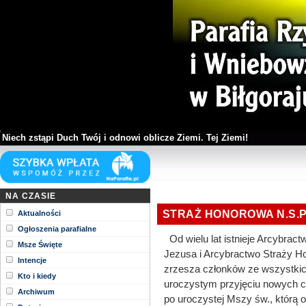
Niech zstąpi Duch Twój i odnowi oblicze Ziemi. Tej Ziemi!
NA CZASIE
STRAŻ HONOROWA N.S.P
Aktualności
Ogłoszenia parafialne
Od wielu lat istnieje Arcybra
Msze Święte
Jezusa i Arcybractwo Straży H
Intencje
zrzesza członków ze wszystkich 
Kto i kiedy
uroczystym przyjęciu nowych 
Archiwum
po uroczystej Mszy św., którą o