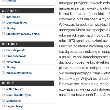
Dotacje
nastąpiło przyjęcie nowych czł
najwięcej serca i wysiłku w utw
O PARAFII
Halina Kucharska (członkini III
Informacje
informację o działalności Arcy
Duchowieństwo
Wówczas to podczas wizytacji 
Siostry
uroczysta Msza św. specjalnie 
Standardy ochrony dzieci
roku na rok i tak na dn. 03.05.1
roku 1970 spotkania członków o
HISTORIA
Obecnie zelatorką wybraną spoś
Historia parafii
każdą ostatnia niedzielę miesi
Proboszczowie
a po niej w sali katechetycznej
Wikariusze
duchowy - obecnie ks. dyrektor
pierwszą sobotę miesiąca czło
Siostry
św. wynagradzającej Najświęt
Zdjęcia historyczne
Sercu Maryi. W tych też dniach 
RUCHY
Bractwa: św. Małgorzatę Marię i
rozważania i wskazówki dobrego
KSM "Serce"
naśladownictwie cnót Pana Jezu
Ruch Światło-Życie
Ministranci
Legion Maryi