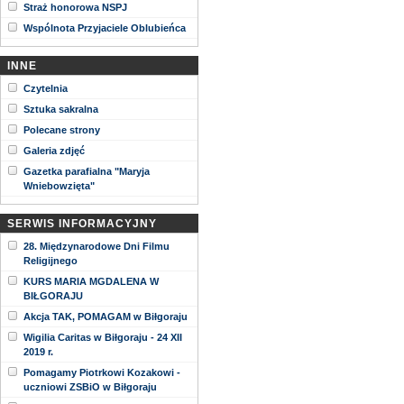
Straż honorowa NSPJ
Wspólnota Przyjaciele Oblubieńca
INNE
Czytelnia
Sztuka sakralna
Polecane strony
Galeria zdjęć
Gazetka parafialna "Maryja
Wniebowzięta"
SERWIS INFORMACYJNY
28. Międzynarodowe Dni Filmu
Religijnego
KURS MARIA MGDALENA W
BIŁGORAJU
Akcja TAK, POMAGAM w Biłgoraju
Wigilia Caritas w Biłgoraju - 24 XII
2019 r.
Pomagamy Piotrkowi Kozakowi -
uczniowi ZSBiO w Biłgoraju