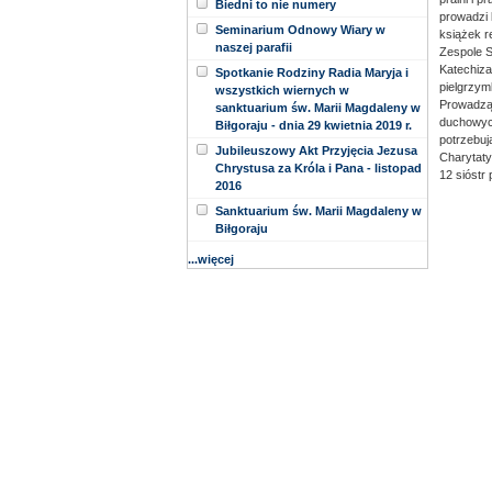
Biedni to nie numery
prowadzi 
Seminarium Odnowy Wiary w
książek re
naszej parafii
Zespole S
Katechiza
Spotkanie Rodziny Radia Maryja i
pielgrzym
wszystkich wiernych w
Prowadzą 
sanktuarium św. Marii Magdaleny w
duchowych
Biłgoraju - dnia 29 kwietnia 2019 r.
potrzebuj
Jubileuszowy Akt Przyjęcia Jezusa
Charytaty
Chrystusa za Króla i Pana - listopad
12 sióstr
2016
Sanktuarium św. Marii Magdaleny w
Biłgoraju
...więcej