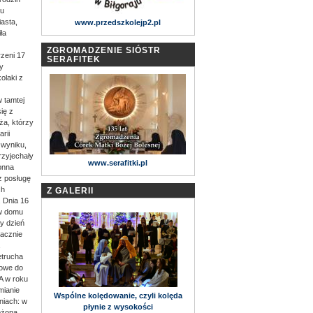
mu
asta,
www.przedszkolejp2.pl
ła
ZGROMADZENIE SIÓSTR
rzeni 17
SERAFITEK
y
olaki z
 tamtej
ię z
ża, którzy
rii
 wyniku,
rzyjechały
www.serafitki.pl
onna
az posługę
ch
Z GALERII
 Dnia 16
 w domu
y dzień
nacznie
etrucha
zowe do
A w roku
mianie
Wspólne kolędowanie, czyli kolęda
niach: w
płynie z wysokości
łożona