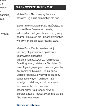
ażą
NAJNOWSZE INTENCJE
izują w
a.
Matko Boża Nieustającej Pomocy
ganizują
prosimy Cię o dar potomstwa dla nas.
eżą.
i
Za wstawiennictwem Matki Najświętszej
proszę Pana Jezusa o zdrowie,
miłosierdzie nad grzechami, szczęśliwą
r. W tym
podróż, opiekę od zła i błogosławieństwo
w całym życiu dla całej rodziny Jana.
Matko Boza Ciebie prosimy ratuj
rodzine,ratuj nas przed epidemia .O
uzdrowienie,zbawienie
Mikolaja,Tomasza,Ani.Za rodzenstwo
Ewe,Bogdana ,rodzine,za Ele ,dzieci.O
przeblaganie,wynagrodzenie za grzechy
Ani,Tomasza,Mikolaja ,Ele,za dzieci
Mariole,rodzine.Za wszystkie grzechy
popelnione w tych rodzinach .Za
zmarlych rodzicow,przodkow z tych
rodzin o Niebo .O zbawienie
grzesznikow.Za dusze w czyscu
cierpiace,za sp Pawla Kowalczyk.,za Sp
Abp Henryka Hoser
Wszystkie intencje