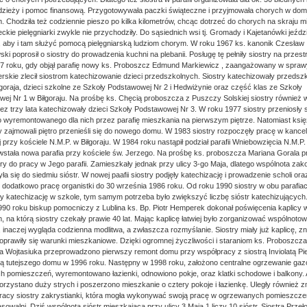
dzieży i pomoc finansową. Przygotowywała paczki świąteczne i przyjmowała chorych w do
 Chodziła też codziennie pieszo po kilka kilometrów, chcąc dotrzeć do chorych na skraju mi
ckie pielęgniarki zwykle nie przychodziły. Do sąsiednich wsi tj. Gromady i Kajetanówki jeździ
 aby i tam służyć pomocą pielęgniarską ludziom chorym. W roku 1967 ks. kanonik Czesław
i poprosił o siostry do prowadzenia kuchni na plebanii. Posługę tę pełniły siostry na przest
77 roku, gdy objął parafię nowy ks. Proboszcz Edmund Markiewicz , zaangażowany w spraw
rskie zlecił siostrom katechizowanie dzieci przedszkolnych. Siostry katechizowały przedszk
łgoraja, dzieci szkolne ze Szkoły Podstawowej Nr 2 i Hedwiżynie oraz część klas ze Szkoły
ej Nr 1 w Biłgoraju. Na prośbę ks. Chęcią proboszcza z Puszczy Solskiej siostry również w
rzez trzy lata katechizowały dzieci Szkoły Podstawowej Nr 3. W roku 1977 siostry przeniosły s
o wyremontowanego dla nich przez parafię mieszkania na pierwszym piętrze. Natomiast księ
ry zajmowali piętro przenieśli się do nowego domu. W 1983 siostry rozpoczęły pracę w kancela
j przy kościele N.M.P. w Biłgoraju. W 1984 roku nastąpił podział parafii Wniebowzięcia N.M.P.
stała nowa parafia przy kościele św. Jerzego. Na prośbę ks. proboszcza Mariana Gorala p
try do pracy w Jego parafii. Zamieszkały jednak przy ulicy 3-go Maja, dlatego wspólnota zak
a się do siedmiu sióstr. W nowej paafii siostry podjęły katechizację i prowadzenie scholi or
i dodatkowo pracę organistki do 30 września 1986 roku. Od roku 1990 siostry w obu parafia
y katechizację w szkole, tym samym potrzeba było zwiększyć liczbę sióstr katechizujących.
990 roku biskup pomocniczy z Lublina ks. Bp. Piotr Hemperek dokonał poświęcenia kaplicy
 na którą siostry czekały prawie 40 lat. Mając kaplicę łatwiej było zorganizować wspólnotow
, inaczej wygląda codzienna modlitwa, a zwłaszcza rozmyślanie. Siostry miały już kaplicę, z
oprawiły się warunki mieszkaniowe. Dzięki ogromnej życzliwości i staraniom ks. Proboszcza
 Wojtasiuka przeprowadzono pierwszy remont domu przy współpracy z siostrą Inviolatą Pi
ą tutejszego domu w 1996 roku. Następny w 1998 roku, założono centralne ogrzewanie ga
h pomieszczeń, wyremontowano łazienki, odnowiono pokje, oraz klatki schodowe i balkony. 
rzystano duży strych i poszerzono mieszkanie o cztery pokoje i łazienkę. Uległy również z
racy siostry zakrystianki, która mogła wykonywać swoją pracę w ogrzewanych pomieszcze
rasowalni. Dziś wspólnota sióstr mieszkająca przy ulicy 3 Maja 1 liczy 10 sióstr. Siostra Prze