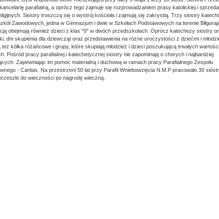
kancelarię parafialną, a oprócz tego zajmuje się rozprowadzaniem prasy katolickiej i sprzed
ligijnych. Siostry troszczą się o wystrój kościoła i zajmują się zakrystią. Trzy siostry katech
zkół Zawodowych, jedna w Gimnazjum i dwie w Szkołach Podstawowych na terenie Biłgoraj
cją obejmują również dzieci z klas "0" w dwóch przedszkolach. Oprócz katechezy siostry or
ki, dni skupienia dla dziewcząt oraz przedstawienia na różne uroczystości z dziećmi i młodzi
też kółka różańcowe i grupy, które skupiają młodzież i dzieci poszukującą trwałych wartośc
. Pośród pracy parafialnej i katechetycznej siostry nie zapominają o chorych i najbardziej
ących. Zapewniając im pomoc materialną i duchową w ramach pracy Parafialnego Zespołu
wnego - Caritas. Na przestrzeni 50 lat przy Parafii Wniebowzięcia N.M.P pracowało 30 sióst
 przeszło do wieczności po nagrodę wieczną.