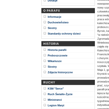
Dotacje
nowopowst
nowy szpi
O PARAFII
człowieko
pracowały
Informacje
praca wśr
Duchowieństwo
katechiza
proboszcz 
Siostry
Byrski, ka
Standardy ochrony dzieci
"w niektór
Zgromadze
Wniebowzię
HISTORIA
zajęła się
Historia parafii
Katechizow
Franciszk
Proboszczowie
i chorymi
Wikariusze
troszczył
szpitala.
Siostry
Maja 1, g
Zdjęcia historyczne
Krynicki 
prowadzeni
prowadzen
RUCHY
prać, szyć
KSM "Serce"
parafii p
lepsza by
Ruch Światło-Życie
kościół t
Ministranci
tygodniow
indywidua
Legion Maryi
zapomnieć