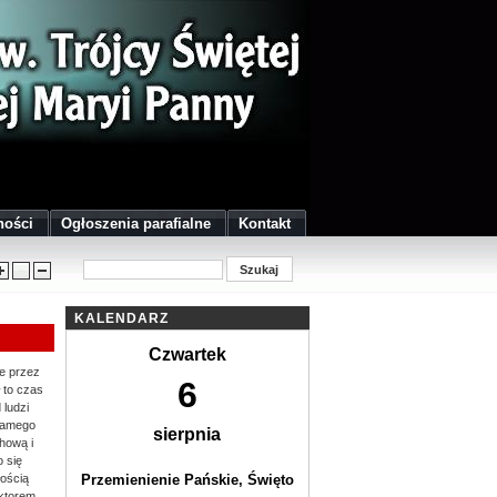
ności
Ogłoszenia parafialne
Kontakt
KALENDARZ
Czwartek
ne przez
6
 to czas
 ludzi
 samego
sierpnia
hową i
 się
łością
Przemienienie Pańskie, Święto
ektorem