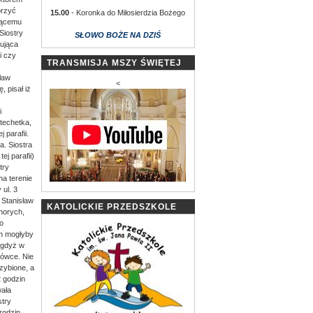
orzyć
15.00
- Koronka do Miłosierdzia Bożego
piącemu
Siostry
SŁOWO BOŻE NA DZIŚ
ująca
i czy
TRANSMISJA MSZY ŚWIĘTEJ
sław
<
, pisał iż
i
atechetka,
 parafii.
a. Siostra
j parafii)
try
na terenie
 ul. 3
 Stanisław
KATOLICKIE PRZEDSZKOLE
horych,
o
ch mogłyby
, gdyż w
tówce. Nie
zybione, a
2 godzin
wała
stry
rodzin