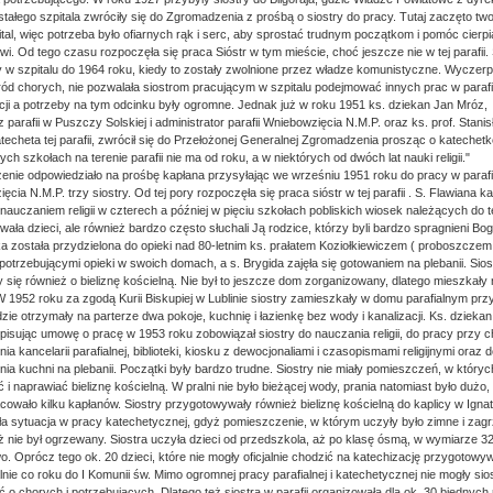
ałego szpitala zwróciły się do Zgromadzenia z prośbą o siostry do pracy. Tutaj zaczęto tw
tal, więc potrzeba było ofiarnych rąk i serc, aby sprostać trudnym początkom i pomóc cier
wi. Od tego czasu rozpoczęła się praca Sióstr w tym mieście, choć jeszcze nie w tej parafii. 
 w szpitalu do 1964 roku, kiedy to zostały zwolnione przez władze komunistyczne. Wyczerp
ód chorych, nie pozwalała siostrom pracującym w szpitalu podejmować innych prac w parafi
cji a potrzeby na tym odcinku były ogromne. Jednak już w roku 1951 ks. dziekan Jan Mróz,
parafii w Puszczy Solskiej i administrator parafii Wniebowzięcia N.M.P. oraz ks. prof. Stani
techeta tej parafii, zwrócił się do Przełożonej Generalnej Zgromadzenia prosząc o katechetkę
ych szkołach na terenie parafii nie ma od roku, a w niektórych od dwóch lat nauki religii."
nie odpowiedziało na prośbę kapłana przysyłając we wrześniu 1951 roku do pracy w parafi
cia N.M.P. trzy siostry. Od tej pory rozpoczęła się praca sióstr w tej parafii . S. Flawiana k
 nauczaniem religii w czterech a później w pięciu szkołach pobliskich wiosek należących do tej
ała dzieci, ale również bardzo często słuchali Ją rodzice, którzy byli bardzo spragnieni Bog
a została przydzielona do opieki nad 80-letnim ks. prałatem Koziołkiewiczem ( proboszczem te
 potrzebującymi opieki w swoich domach, a s. Brygida zajęła się gotowaniem na plebanii. Sios
y się również o bieliznę kościelną. Nie był to jeszcze dom zorganizowany, dlatego mieszkały 
 W 1952 roku za zgodą Kurii Biskupiej w Lublinie siostry zamieszkały w domu parafialnym przy
dzie otrzymały na parterze dwa pokoje, kuchnię i łazienkę bez wody i kanalizacji. Ks. dziekan
spisując umowę o pracę w 1953 roku zobowiązał siostry do nauczania religii, do pracy przy c
a kancelarii parafialnej, biblioteki, kiosku z dewocjonaliami i czasopismami religijnymi oraz d
ia kuchni na plebanii. Początki były bardzo trudne. Siostry nie miały pomieszczeń, w który
 i naprawiać bieliznę kościelną. W pralni nie było bieżącej wody, prania natomiast było dużo
racowało kilku kapłanów. Siostry przygotowywały również bieliznę kościelną do kaplicy w Igna
ła sytuacja w pracy katechetycznej, gdyż pomieszczenie, w którym uczyły było zimne i zagr
eż nie był ogrzewany. Siostra uczyła dzieci od przedszkola, aż po klasę ósmą, w wymiarze 3
o. Oprócz tego ok. 20 dzieci, które nie mogły oficjalnie chodzić na katechizację przygotowy
lnie co roku do I Komunii św. Mimo ogromnej pracy parafialnej i katechetycznej nie mogły sio
 o chorych i potrzebujących. Dlatego też siostra w parafii organizowała dla ok. 30 biednych 