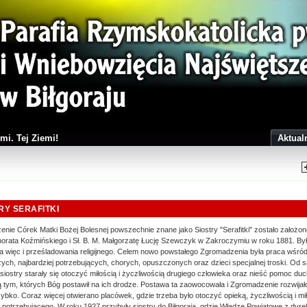
mi. Tej Ziemi!
Aktual
RY SERAFITKI
nie Córek Matki Bożej Bolesnej powszechnie znane jako Siostry "Serafitki" zostało założo
norata Koźmińskiego i Sł. B. M. Małgorzatę Łucję Szewczyk w Zakroczymiu w roku 1881. Był
a więc i prześladowania religijnego. Celem nowo powstałego Zgromadzenia była praca wśród
ych, najbardziej potrzebujących, chorych, opuszczonych oraz dzieci specjalnej troski. Od
siostry starały się otoczyć miłością i życzliwością drugiego człowieka oraz nieść pomoc duc
ą tym, których Bóg postawił na ich drodze. Postawa ta zaowocowała i Zgromadzenie rozwijało
ybko. Coraz więcej otwierano placówek, gdzie trzeba było otoczyć opieką, życzliwością i mi
 potrzebującego. W roku 1927 przybyły siostry do Biłgoraja, gdzie Władze Powiatowe z dyr