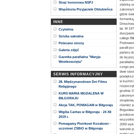
Straż honorowa NSPJ
zbiórkę o
Wspólnota Przyjaciele Oblubieńca
zakonnym.
gdzie świe
furmanką,
INNE
Dmochowsk
lat. W 19
Czytelnia
duszpaste
Sztuka sakralna
całego Bi
Podstawow
Polecane strony
parafii p
Galeria zdjęć
parteru d
Gazetka parafialna "Maryja
do tej po
Wniebowzięta"
parafialne
czego pow
dwie sios
SERWIS INFORMACYJNY
powiększył
w kuchni 
28. Międzynarodowe Dni Filmu
rozpoczęł
Religijnego
grudnia 1
KURS MARIA MGDALENA W
zakonnym,
BIŁGORAJU
skupienia
Akcja TAK, POMAGAM w Biłgoraju
również p
Bogusława
Wigilia Caritas w Biłgoraju - 24 XII
przełożon
2019 r.
wszystkic
Pomagamy Piotrkowi Kozakowi -
2000 wyko
uczniowi ZSBiO w Biłgoraju
warunki p
pralni i p