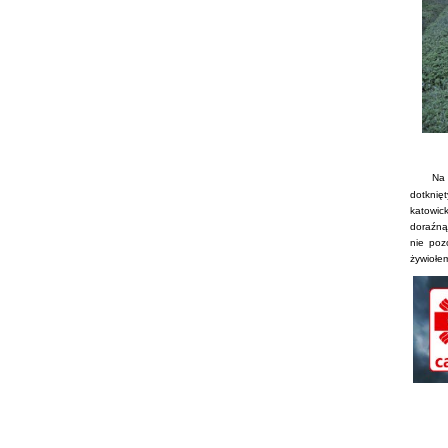
A J
Na t
dotknięt
katowic
doraźną 
nie poz
żywiołe