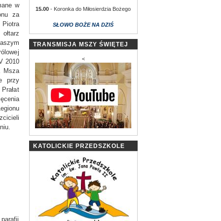
mane w
15.00
- Koronka do Miłosierdzia Bożego
onu za
 Piotra
SŁOWO BOŻE NA DZIŚ
 ołtarz
aszym
TRANSMISJA MSZY ŚWIĘTEJ
rólowej
<
V 2010
na Msza
e przy
Prałat
ięcenia
Legionu
icieli
niu.
KATOLICKIE PRZEDSZKOLE
parafii