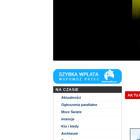
Niech zstąpi Duch Twój i odnowi oblicze Zie
NA CZASIE
AKTU
Aktualności
Ogłoszenia parafialne
Msze Święte
Intencje
Kto i kiedy
Archiwum