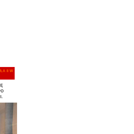
A II W
IĘ
PO
I.