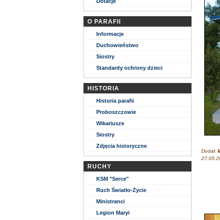
Dotacje
O PARAFII
Informacje
Duchowieństwo
Siostry
Standardy ochrony dzieci
HISTORIA
Historia parafii
Proboszczowie
Wikariusze
Siostry
Zdjęcia historyczne
Dodał:
M
27.05.2
RUCHY
KSM "Serce"
Ruch Światło-Życie
Ministranci
Legion Maryi