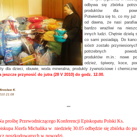
odbywa się zbiórka potrz
produktów dla powod
Potwierdza się to, co my ju
od dawna, że nasi parafia
bardzo wrażliwi na nieszc
innych ludzi. Chętnie dzielą 
co sami posiadają. Do kance
sióstr zostało przyniesionyc
potrzebnych powodz
produktów m.in.: nowe poś
odzież, śpiwory, koce, pod
ty dla dzieci, obuwie, woda mineralna, produkty żywnościowe i chemiczn
jeszcze przynosić do jutra (28 V 2010) do godz. 12.00.
irosław K.
010 21:08
***
prośbę Przewodniczącego Konferencji Episkopatu Polski Ks.
iskupa Józefa Michalika w niedzielę 30.05 odbędzie się zbiórka do pu
ecz poszkodowanych w powodzi.