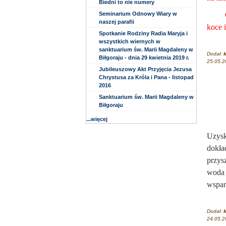
Biedni to nie numery
Seminarium Odnowy Wiary w
Codzi
naszej parafii
koce 
Spotkanie Rodziny Radia Maryja i
wszystkich wiernych w
sanktuarium św. Marii Magdaleny w
Dodał:
k
Biłgoraju - dnia 29 kwietnia 2019 r.
25.05.2
Jubileuszowy Akt Przyjęcia Jezusa
Chrystusa za Króla i Pana - listopad
2016
Sanktuarium św. Marii Magdaleny w
Biłgoraju
...więcej
W cza
Uzysk
dokła
przys
woda 
wsparc
Dodał:
k
24.05.2