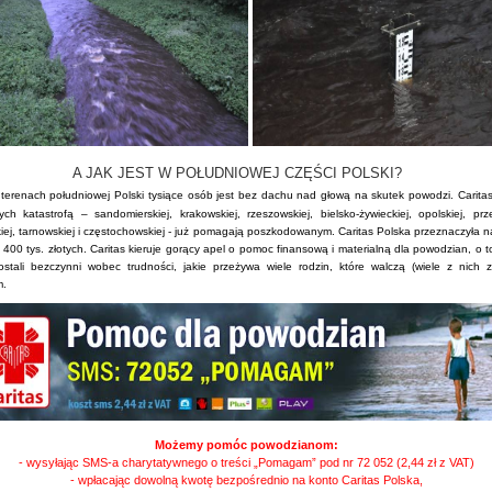
AK JEST W POŁUDNIOWEJ CZĘŚCI POLSKI?
erenach południowej Polski tysiące osób jest bez dachu nad głową na skutek powodzi. Caritas 
ych katastrofą – sandomierskiej, krakowskiej, rzeszowskiej, bielsko-żywieckiej, opolskiej, prz
kiej, tarnowskiej i częstochowskiej - już pomagają poszkodowanym. Caritas Polska przeznaczyła 
400 tys. złotych. Caritas kieruje gorący apel o pomoc finansową i materialną dla powodzian, o 
ostali bezczynni wobec trudności, jakie przeżywa wiele rodzin, które walczą (wiele z nich 
m.
Możemy pomóc powodzianom:
- wysyłając SMS-a charytatywnego o treści „Pomagam” pod nr 72 052 (2,44 zł z VAT)
- wpłacając dowolną kwotę bezpośrednio na konto Caritas Polska,