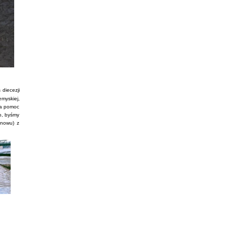
diecezji
emyskiej,
na pomoc
to, byśmy
znowu) z