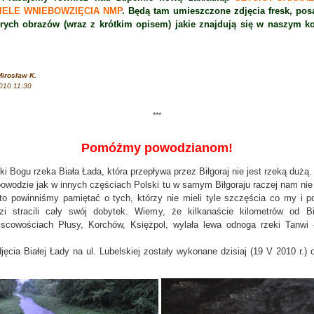
IELE WNIEBOWZIĘCIA NMP
. Będą tam umieszczone zdjęcia fresk, pos
órych obrazów (wraz z krótkim opisem) jakie znajdują się w naszym ko
irosław K.
010 11:30
***
Pomóżmy powodzianom!
ki Bogu rzeka Biała Łada, która przepływa przez Biłgoraj nie jest rzeką dużą
powodzie jak w innych częściach Polski tu w samym Biłgoraju raczej nam nie
o powinniśmy pamiętać o tych, którzy nie mieli tyle szczęścia co my i 
zi stracili cały swój dobytek. Wiemy, że kilkanaście kilometrów od Bił
scowościach Płusy, Korchów, Księżpol, wylała lewa odnoga rzeki Tanwi 
a Białej Łady na ul. Lubelskiej zostały wykonane dzisiaj (19 V 2010 r.) 