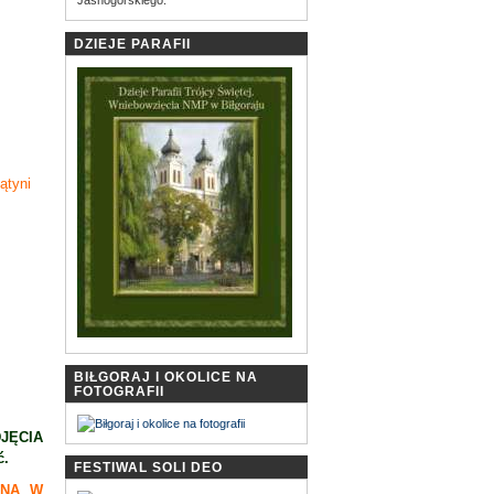
DZIEJE PARAFII
ątyni
BIŁGORAJ I OKOLICE NA
FOTOGRAFII
JĘCIA
ć.
FESTIWAL SOLI DEO
LNA W