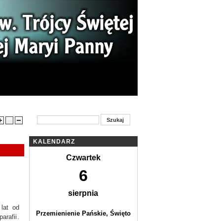
ności
Ogłoszenia parafialne
Kontakt
KALENDARZ
Czwartek
6
sierpnia
lat od
Przemienienie Pańskie, Święto
arafii.