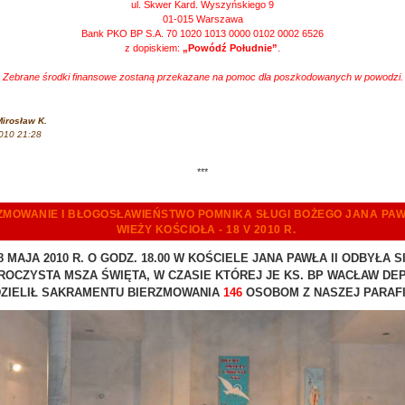
ul. Skwer Kard. Wyszyńskiego 9
01-015 Warszawa
Bank PKO BP S.A. 70 1020 1013 0000 0102 0002 6526
z dopiskiem:
„Powódź Południe”
.
Zebrane środki finansowe zostaną przekazane na pomoc dla poszkodowanych w powodzi.
irosław K.
010 21:28
***
ZMOWANIE I BŁOGOSŁAWIEŃSTWO POMNIKA SŁUGI BOŻEGO JANA PAWŁ
WIEŻY KOŚCIOŁA - 18 V 2010 R.
8 MAJA 2010 R.
O GODZ.
18.00
W KOŚCIELE JANA PAWŁA II ODBYŁA S
ROCZYSTA MSZA ŚWIĘTA, W CZASIE KTÓREJ
JE KS. BP WACŁAW DE
ZIELIŁ SAKRAMENTU BIERZMOWANIA
146
OSOBOM Z NASZEJ PARAFI