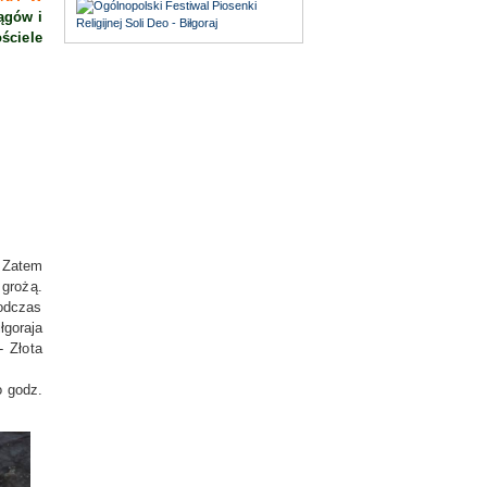
ągów i
ściele
. Zatem
 grożą.
podczas
goraja
- Złota
o godz.