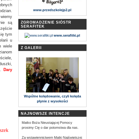
ebnych
www.przedszkolejp2.pl
zian.
ż wiemy
nie są
ZGROMADZENIE SIÓSTR
SERAFITEK
zęście
się tym
www.serafitki.pl
larii u
h wiele
Z GALERII
ianom
ciele,
uszki,
e.
Dary
Wspólne kolędowanie, czyli kolęda
płynie z wysokości
NAJNOWSZE INTENCJE
Matko Boża Nieustającej Pomocy
prosimy Cię o dar potomstwa dla nas.
szek
Za wstawiennictwem Matki Najświętszej