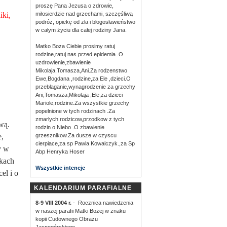
proszę Pana Jezusa o zdrowie,
miłosierdzie nad grzechami, szczęśliwą
iki,
podróż, opiekę od zła i błogosławieństwo
w całym życiu dla całej rodziny Jana.
Matko Boza Ciebie prosimy ratuj
rodzine,ratuj nas przed epidemia .O
uzdrowienie,zbawienie
Mikolaja,Tomasza,Ani.Za rodzenstwo
Ewe,Bogdana ,rodzine,za Ele ,dzieci.O
przeblaganie,wynagrodzenie za grzechy
Ani,Tomasza,Mikolaja ,Ele,za dzieci
Mariole,rodzine.Za wszystkie grzechy
popelnione w tych rodzinach .Za
zmarlych rodzicow,przodkow z tych
wą.
rodzin o Niebo .O zbawienie
grzesznikow.Za dusze w czyscu
,
cierpiace,za sp Pawla Kowalczyk.,za Sp
y w
Abp Henryka Hoser
nkach
Wszystkie intencje
el i o
KALENDARIUM PARAFIALNE
8-9 VIII 2004 r.
- Rocznica nawiedzenia
w naszej parafii Matki Bożej w znaku
kopii Cudownego Obrazu
Jasnogórskiego.