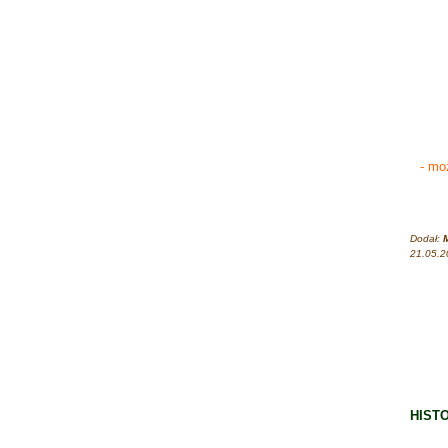
-
moż
Dodał:
M
21.05.2
W 
HISTO
Prac