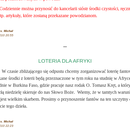
ennie można przynosić do kancelarii sióstr środki czystości, ręczn
itp. artykuły, które zostaną przekazane powodzianom.
s. Michał
010 20:55
***
LOTERIA DLA AFRYKI
sie zbliżającego się odpustu chcemy zorganizować loterię fanto
ane środki z loterii będą przeznaczone w tym roku na studnię w Afryce
dnie w Burkina Faso, gdzie pracuje nasz rodak O. Tomasz Kręt, a któr
złą niedzielę skieruje do nas Słowo Boże. Wiemy, że w tamtych waru
jest wielkim skarbem. Prosimy o przynoszenie fantów na ten szczytny c
ie tego dzieła.
s. Michał
010 22:23