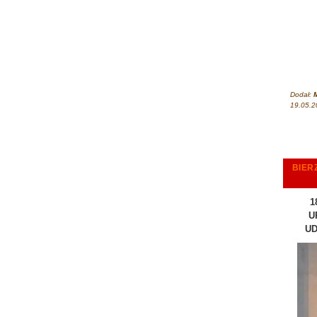
Dodał:
M
19.05.2
BIER
1
U
UD