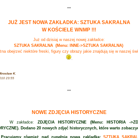
***
JUŻ JEST NOWA ZAKŁADKA: SZTUKA SAKRALNA
W KOŚCIELE WNMP !!!
Już od dzisiaj w naszej nowej zakładce:
SZTUKA SAKRALNA
(Menu: INNE->SZTUKA SAKRALNA)
na obejrzeć niektóre freski, figury czy obrazy jakie znajdują się w naszej świ
.
irosław K.
010 23:55
***
NOWE ZDJĘCIA HISTORYCZNE
zakładce:
ZDJĘCIA HISTORYCZNE (Menu: HISTORIA ->ZD
RYCZNE). Dodano 20 nowych zdjęć historycznych, które warto zobaczy
ujemy również nad zupełnie nową zakladką:
SZTUKA SAKRA