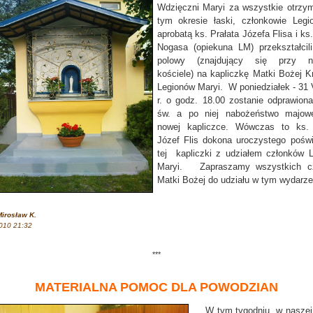
Wdzięczni Maryi za wszystkie otrzy
tym okresie łaski, członkowie Legi
aprobatą ks. Prałata Józefa Flisa i ks.
Nogasa (opiekuna LM) przekształcili
polowy (znajdujący się przy n
kościele) na kapliczkę Matki Bożej K
Legionów Maryi.
W poniedziałek - 31 
r. o godz. 18.00 zostanie odprawio
św. a po niej nabożeństwo majow
nowej kapliczce. Wówczas to ks. 
Józef Flis dokona uroczystego pośw
tej kapliczki z udziałem członków 
Maryi. Zapraszamy wszystkich czc
Matki Bożej do udziału w tym wydarze
irosław K.
010 21:32
***
MATERIALNA POMOC DLA POWODZIAN
W tym tygodniu, w naszej 