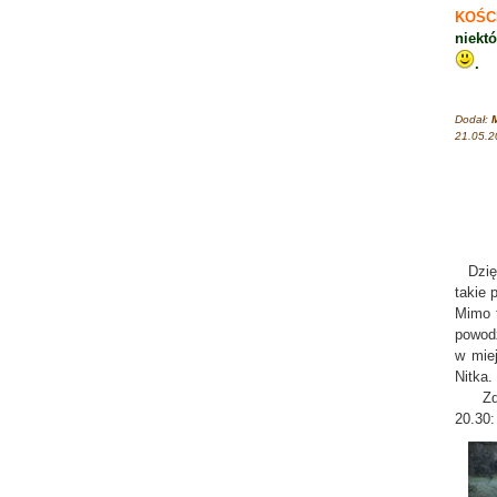
KOŚC
niekt
.
Dodał:
M
21.05.2
Dzię
takie 
Mimo t
powod
w miej
Nitka.
Zdjęci
20.30: