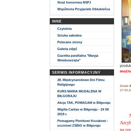
Straż honorowa NSPJ
Wspólnota Przyjaciele Oblubieńca
INNE
Czytelnia
Sztuka sakralna
Polecane strony
Galeria zdjęć
Gazetka parafialna "Maryja
Wniebowzięta"
produk
można 
SERWIS INFORMACYJNY
28. Międzynarodowe Dni Filmu
Religijnego
Dodał:
M
27.05.2
KURS MARIA MGDALENA W
BIŁGORAJU
Akcja TAK, POMAGAM w Biłgoraju
Wigilia Caritas w Biłgoraju - 24 XII
2019 r.
Na 
Pomagamy Piotrkowi Kozakowi -
Arcyb
uczniowi ZSBiO w Biłgoraju
na rz