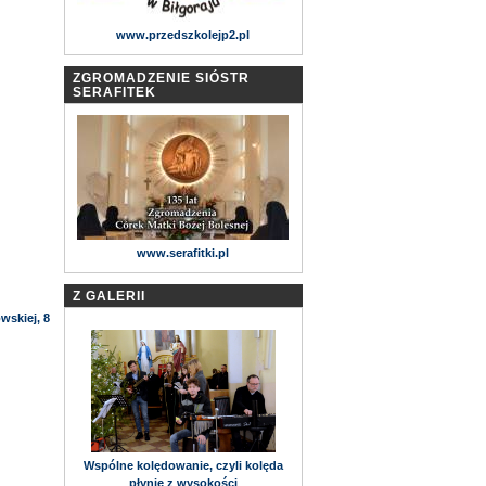
www.przedszkolejp2.pl
ZGROMADZENIE SIÓSTR
SERAFITEK
www.serafitki.pl
Z GALERII
wskiej, 8
Wspólne kolędowanie, czyli kolęda
płynie z wysokości