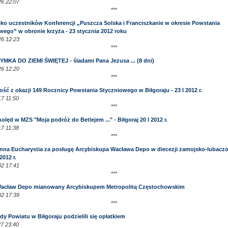
6 22:07
***
ko uczestników Konferencji „Puszcza Solska i Franciszkanie w okresie Powstania
wego” w obronie krzyża - 23 stycznia 2012 roku
6 12:23
***
MKA DO ZIEMI ŚWIĘTEJ - śladami Pana Jezusa ... (8 dni)
6 12:20
***
ść z okazji 149 Rocznicy Powstania Styczniowego w Biłgoraju - 23 I 2012 r.
7 11:50
***
olęd w MZS "Moja podróż do Betlejem ..." - Biłgoraj 20 I 2012 r.
7 11:38
***
nna Eucharystia za posługę Arcybiskupa Wacława Depo w diecezji zamojsko-lubaczo
2012 r.
2 17:41
***
acław Depo mianowany Arcybiskupem Metropolitą Częstochowskim
2 17:39
***
y Powiatu w Biłgoraju podzielili się opłatkiem
7 23:40