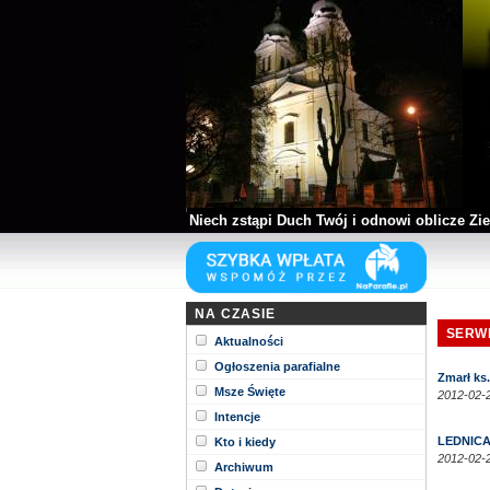
Niech zstąpi Duch Twój i odnowi oblicze Zie
Kościół parafii WNMP w Biłgoraju
NA CZASIE
SERW
Aktualności
Ogłoszenia parafialne
Zmarł ks
Msze Święte
2012-02-2
Intencje
LEDNICA
Kto i kiedy
2012-02-2
Archiwum