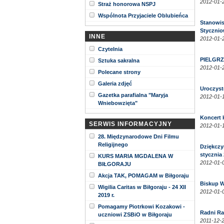
2012-01-2
Straż honorowa NSPJ
Wspólnota Przyjaciele Oblubieńca
Stanowis
Stycznio
INNE
2012-01-2
Czytelnia
PIELGRZY
Sztuka sakralna
2012-01-2
Polecane strony
Galeria zdjęć
Uroczysto
Gazetka parafialna "Maryja
2012-01-1
Wniebowzięta"
Koncert k
SERWIS INFORMACYJNY
2012-01-1
28. Międzynarodowe Dni Filmu
Religijnego
Dziękczy
stycznia 
KURS MARIA MGDALENA W
2012-01-0
BIŁGORAJU
Akcja TAK, POMAGAM w Biłgoraju
Biskup W
Wigilia Caritas w Biłgoraju - 24 XII
2012-01-0
2019 r.
Pomagamy Piotrkowi Kozakowi -
Radni Rad
uczniowi ZSBiO w Biłgoraju
2011-12-2