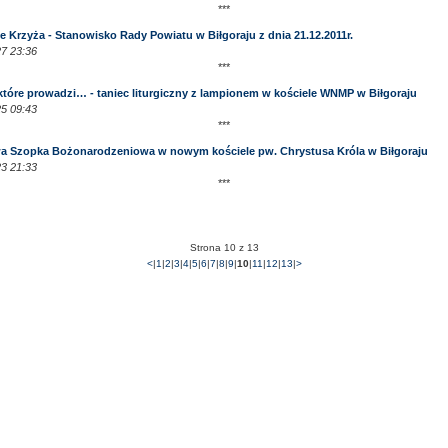
***
e Krzyża - Stanowisko Rady Powiatu w Biłgoraju z dnia 21.12.2011r.
7 23:36
***
 które prowadzi… - taniec liturgiczny z lampionem w kościele WNMP w Biłgoraju
5 09:43
***
a Szopka Bożonarodzeniowa w nowym kościele pw. Chrystusa Króla w Biłgoraju
3 21:33
***
Strona 10 z 13
<
|
1
|
2
|
3
|
4
|
5
|
6
|
7
|
8
|
9
|
10
|
11
|
12
|
13
|
>