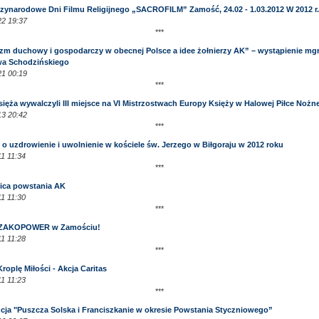
dzynarodowe Dni Filmu Religijnego „SACROFILM” Zamość, 24.02 - 1.03.2012 W 2012 r.
2 19:37
***
yzm duchowy i gospodarczy w obecnej Polsce a idee żołnierzy AK” – wystąpienie mgr
wa Schodzińskiego
1 00:19
***
ięża wywalczyli III miejsce na VI Mistrzostwach Europy Księży w Halowej Piłce Nożne
3 20:42
***
 o uzdrowienie i uwolnienie w kościele św. Jerzego w Biłgoraju w 2012 roku
1 11:34
***
nica powstania AK
1 11:30
***
 ZAKOPOWER w Zamościu!
1 11:28
***
roplę Miłości - Akcja Caritas
1 11:23
***
cja "Puszcza Solska i Franciszkanie w okresie Powstania Styczniowego”