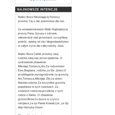
NAJNOWSZE INTENCJE
Matko Boża Nieustającej Pomocy
prosimy Cię o dar potomstwa dla nas.
Za wstawiennictwem Matki Najświętszej
proszę Pana Jezusa o zdrowie,
miłosierdzie nad grzechami, szczęśliwą
podróż, opiekę od zła i błogosławieństwo
w całym życiu dla całej rodziny Jana.
Matko Boza Ciebie prosimy ratuj
rodzine,ratuj nas przed epidemia .O
uzdrowienie,zbawienie
Mikolaja,Tomasza,Ani.Za rodzenstwo
Ewe,Bogdana ,rodzine,za Ele ,dzieci.O
przeblaganie,wynagrodzenie za grzechy
Ani,Tomasza,Mikolaja ,Ele,za dzieci
Mariole,rodzine.Za wszystkie grzechy
popelnione w tych rodzinach .Za
zmarlych rodzicow,przodkow z tych
rodzin o Niebo .O zbawienie
grzesznikow.Za dusze w czyscu
cierpiace,za sp Pawla Kowalczyk.,za Sp
Abp Henryka Hoser