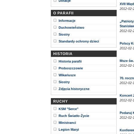
Dotacje
XVII Mię
2012-02-2
O PARAFII
Informacje
„Patriot
Stanisła
Duchowieństwo
2012-02-2
Siostry
Standardy ochrony dzieci
Polscy Ks
2012-02-1
HISTORIA
Msze św.
Historia parafii
2012-02-1
Proboszczowie
Wikariusze
70. rocz
Siostry
2012-02-1
Zdjęcia historyczne
Koncert
2012-02-1
RUCHY
KSM "Serce"
Podaruj K
Ruch Światło-Życie
2012-02-1
Ministranci
Legion Maryi
Konferen