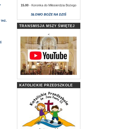
,
15.00
- Koronka do Miłosierdzia Bożego
SŁOWO BOŻE NA DZIŚ
 inż.
TRANSMISJA MSZY ŚWIĘTEJ
<
j
KATOLICKIE PRZEDSZKOLE