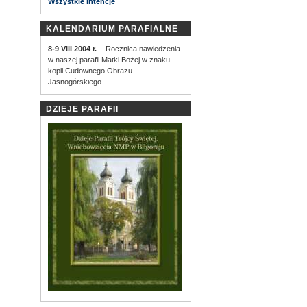
Wszystkie intencje
KALENDARIUM PARAFIALNE
8-9 VIII 2004 r.
- Rocznica nawiedzenia
w naszej parafii Matki Bożej w znaku
kopii Cudownego Obrazu
Jasnogórskiego.
DZIEJE PARAFII