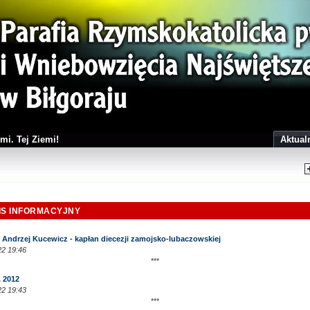
mi. Tej Ziemi!
Aktual
IS INFORMACYJNY
. Andrzej Kucewicz - kapłan diecezji zamojsko-lubaczowskiej
2 19:46
***
 2012
2 19:43
***