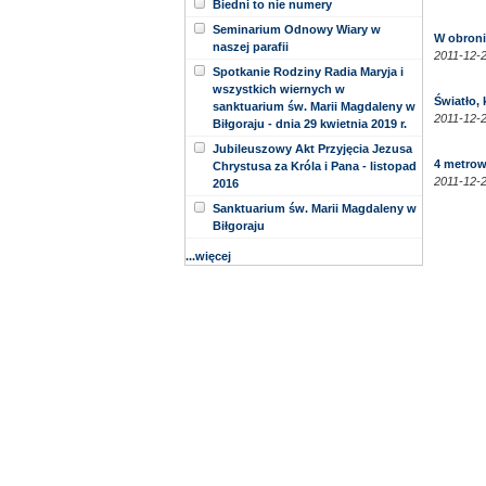
Biedni to nie numery
Seminarium Odnowy Wiary w
W obroni
naszej parafii
2011-12-2
Spotkanie Rodziny Radia Maryja i
wszystkich wiernych w
Światło,
sanktuarium św. Marii Magdaleny w
2011-12-2
Biłgoraju - dnia 29 kwietnia 2019 r.
Jubileuszowy Akt Przyjęcia Jezusa
4 metrow
Chrystusa za Króla i Pana - listopad
2011-12-2
2016
Sanktuarium św. Marii Magdaleny w
Biłgoraju
...więcej