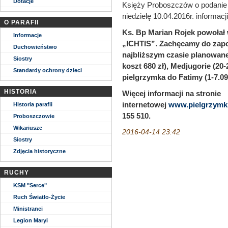
Dotacje
Księży Proboszczów o podanie
niedzielę 10.04.2016r. informacji
O PARAFII
Ks. Bp Marian Rojek powołał
Informacje
„ICHTIS”. Zachęcamy do zapoz
Duchowieństwo
najbliższym czasie planowane
Siostry
koszt 680 zł), Medjugorie (20-
Standardy ochrony dzieci
pielgrzymka do Fatimy (1-7.09.
HISTORIA
Więcej informacji na stronie
internetowej
www.pielgrzymk
Historia parafii
155 510.
Proboszczowie
Wikariusze
2016-04-14 23:42
Siostry
Zdjęcia historyczne
RUCHY
KSM "Serce"
Ruch Światło-Życie
Ministranci
Legion Maryi