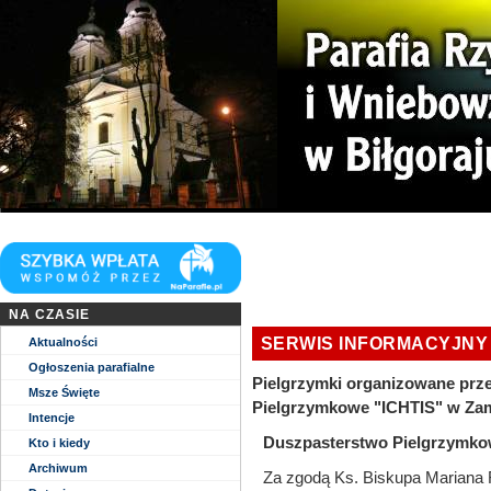
Niech zstąpi Duch Twój i odnowi oblicze Ziemi. Tej Ziemi!
Kościół parafii WNMP w Biłgoraju
NA CZASIE
SERWIS INFORMACYJNY
Aktualności
Ogłoszenia parafialne
Pielgrzymki organizowane pr
Msze Święte
Pielgrzymkowe "ICHTIS" w Za
Intencje
Duszpasterstwo Pielgrzymko
Kto i kiedy
Archiwum
Za zgodą Ks. Biskupa Mariana 