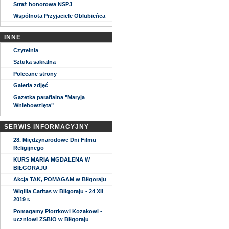
Straż honorowa NSPJ
Wspólnota Przyjaciele Oblubieńca
INNE
Czytelnia
Sztuka sakralna
Polecane strony
Galeria zdjęć
Gazetka parafialna "Maryja
Wniebowzięta"
SERWIS INFORMACYJNY
28. Międzynarodowe Dni Filmu
Religijnego
KURS MARIA MGDALENA W
BIŁGORAJU
Akcja TAK, POMAGAM w Biłgoraju
Wigilia Caritas w Biłgoraju - 24 XII
2019 r.
Pomagamy Piotrkowi Kozakowi -
uczniowi ZSBiO w Biłgoraju