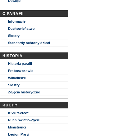
Dotacje
O PARAFII
Informacje
Duchowieństwo
Siostry
Standardy ochrony dzieci
HISTORIA
Historia parafii
Proboszczowie
Wikariusze
Siostry
Zdjęcia historyczne
RUCHY
KSM "Serce"
Ruch Światło-Życie
Ministranci
Legion Maryi