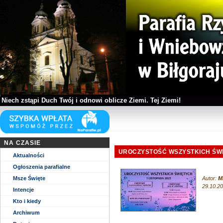
Niech zstąpi Duch Twój i odnowi oblicze Ziemi. Tej Ziemi!
Kościół parafii WNMP w Biłgoraju
NA CZASIE
UROCZYSTOŚĆ WSZYSTKICH ŚWI
Aktualności
Ogłoszenia parafialne
Msze Święte
Autor:
M
29.10.20
Intencje
Kto i kiedy
Archiwum