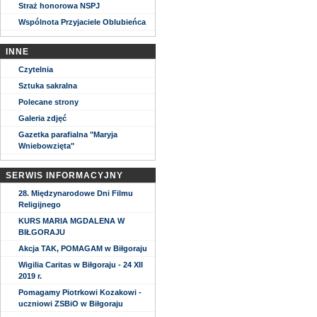
Straż honorowa NSPJ
Wspólnota Przyjaciele Oblubieńca
INNE
Czytelnia
Sztuka sakralna
Polecane strony
Galeria zdjęć
Gazetka parafialna "Maryja
Wniebowzięta"
SERWIS INFORMACYJNY
28. Międzynarodowe Dni Filmu
Religijnego
KURS MARIA MGDALENA W
BIŁGORAJU
Akcja TAK, POMAGAM w Biłgoraju
Wigilia Caritas w Biłgoraju - 24 XII
2019 r.
Pomagamy Piotrkowi Kozakowi -
uczniowi ZSBiO w Biłgoraju