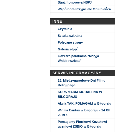
Straż honorowa NSPJ
Wspólnota Przyjaciele Oblubieńca
INNE
Czytelnia
Sztuka sakralna
Polecane strony
Galeria zdjęć
Gazetka parafialna "Maryja
Wniebowzięta"
SERWIS INFORMACYJNY
28. Międzynarodowe Dni Filmu
Religijnego
KURS MARIA MGDALENA W
BIŁGORAJU
Akcja TAK, POMAGAM w Biłgoraju
Wigilia Caritas w Biłgoraju - 24 XII
2019 r.
Pomagamy Piotrkowi Kozakowi -
uczniowi ZSBiO w Biłgoraju