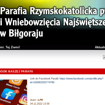
mi. Tej Ziemi!
Aktual
OOK NASZEJ PARAFII
Link do Facebook Parafii:
https://www.facebook.com/profile.php?
id=100083293774780
Autor:
x.PK
04.11.2022 13:56