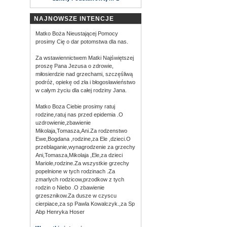
NAJNOWSZE INTENCJE
Matko Boża Nieustającej Pomocy
prosimy Cię o dar potomstwa dla nas.
Za wstawiennictwem Matki Najświętszej
proszę Pana Jezusa o zdrowie,
miłosierdzie nad grzechami, szczęśliwą
podróż, opiekę od zła i błogosławieństwo
w całym życiu dla całej rodziny Jana.
Matko Boza Ciebie prosimy ratuj
rodzine,ratuj nas przed epidemia .O
uzdrowienie,zbawienie
Mikolaja,Tomasza,Ani.Za rodzenstwo
Ewe,Bogdana ,rodzine,za Ele ,dzieci.O
przeblaganie,wynagrodzenie za grzechy
Ani,Tomasza,Mikolaja ,Ele,za dzieci
Mariole,rodzine.Za wszystkie grzechy
popelnione w tych rodzinach .Za
zmarlych rodzicow,przodkow z tych
rodzin o Niebo .O zbawienie
grzesznikow.Za dusze w czyscu
cierpiace,za sp Pawla Kowalczyk.,za Sp
Abp Henryka Hoser