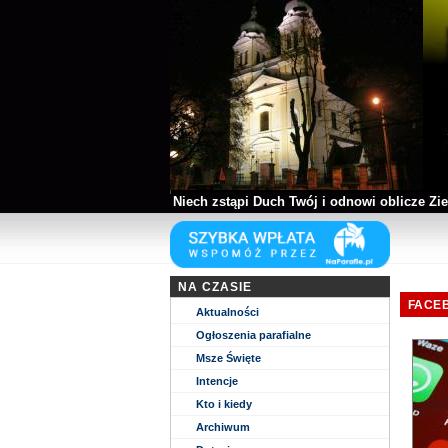
Niech zstąpi Duch Twój i odnowi oblicze Zie
Kościół parafii WNMP w Biłgoraju
NA CZASIE
FACEB
Aktualności
Ogłoszenia parafialne
Msze Święte
Intencje
Kto i kiedy
Archiwum