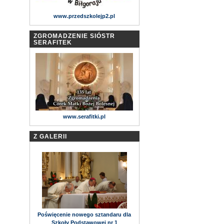
www.przedszkolejp2.pl
ZGROMADZENIE SIÓSTR
SERAFITEK
www.serafitki.pl
Z GALERII
Poświęcenie nowego sztandaru dla
Szkoły Podstawowej nr 1