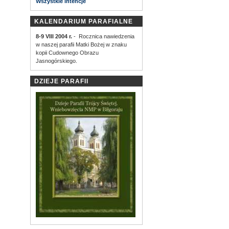
Wszystkie intencje
KALENDARIUM PARAFIALNE
8-9 VIII 2004 r.
- Rocznica nawiedzenia
w naszej parafii Matki Bożej w znaku
kopii Cudownego Obrazu
Jasnogórskiego.
DZIEJE PARAFII