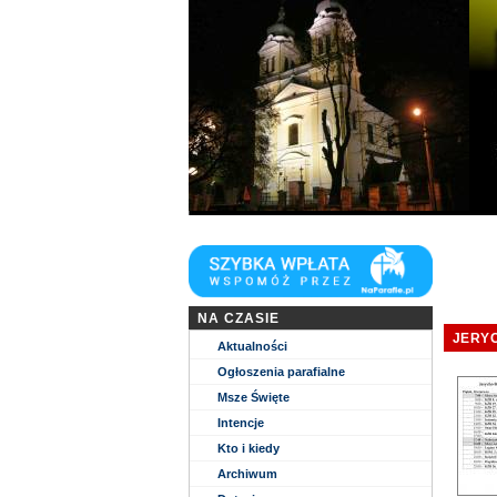
Niech zstąpi Duch Twój i odnowi oblicze Zie
Kościół parafii WNMP w Biłgoraju
NA CZASIE
JERYC
Aktualności
Ogłoszenia parafialne
Msze Święte
Intencje
Kto i kiedy
Archiwum