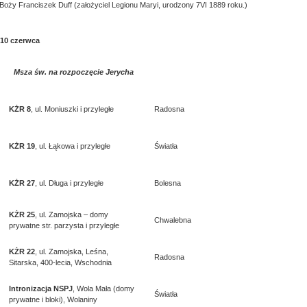
 Boży Franciszek Duff (założyciel Legionu Maryi, urodzony 7VI 1889 roku.)
 10 czerwca
Msza św. na rozpoczęcie Jerycha
KŻR 8
, ul. Moniuszki i przyległe
Radosna
KŻR 19
, ul. Łąkowa i przyległe
Światła
KŻR 27
, ul. Długa i przyległe
Bolesna
KŻR 25
, ul. Zamojska – domy
Chwalebna
prywatne str. parzysta i przyległe
KŻR 22
, ul. Zamojska, Leśna,
Radosna
Sitarska, 400-lecia, Wschodnia
Intronizacja NSPJ
, Wola Mała (domy
Światła
prywatne i bloki), Wolaniny