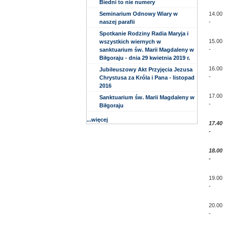
Biedni to nie numery
Seminarium Odnowy Wiary w
14.00
naszej parafii
-
Spotkanie Rodziny Radia Maryja i
15.00
wszystkich wiernych w
-
sanktuarium św. Marii Magdaleny w
Biłgoraju - dnia 29 kwietnia 2019 r.
16.00
Jubileuszowy Akt Przyjęcia Jezusa
-
Chrystusa za Króla i Pana - listopad
2016
17.00
Sanktuarium św. Marii Magdaleny w
-
Biłgoraju
...więcej
17.40
-
18.00
-
19.00
-
20.00
-