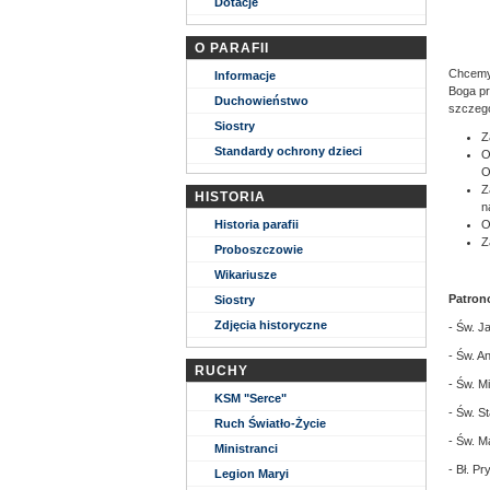
Dotacje
O PARAFII
Chcemy,
Informacje
Boga pr
Duchowieństwo
szczegó
Siostry
Z
Standardy ochrony dzieci
O
O
Z
HISTORIA
n
Historia parafii
O
Z
Proboszczowie
Wikariusze
Patron
Siostry
Zdjęcia historyczne
- Św. J
- Św. A
RUCHY
- Św. M
KSM "Serce"
- Św. S
Ruch Światło-Życie
- Św. M
Ministranci
- Bł. P
Legion Maryi