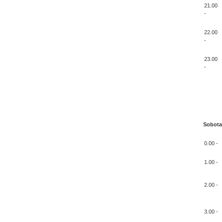
21.00
-
22.00
-
23.00
-
Sobota
0.00 -
1.00 -
2.00 -
3.00 -