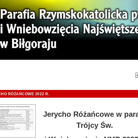
mi. Tej Ziemi!
Aktual
HO RÓŻAŃCOWE 2022 R.
Jerycho Różańcowe w para
Trójcy Św.