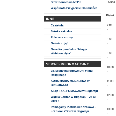
- Sługa
Straż honorowa NSPJ
Wspólnota Przyjaciele Oblubieńca
Piątek,
INNE
7.00
Czytelnia
-
Sztuka sakralna
Polecane strony
8.00
Galeria zdjęć
-
Gazetka parafialna "Maryja
9.00
Wniebowzięta"
-
SERWIS INFORMACYJNY
10.00
28. Międzynarodowe Dni Filmu
-
Religijnego
KURS MARIA MGDALENA W
11.00
BIŁGORAJU
-
Akcja TAK, POMAGAM w Biłgoraju
12.00
Wigilia Caritas w Biłgoraju - 24 XII
-
2019 r.
Pomagamy Piotrkowi Kozakowi -
13.00
uczniowi ZSBiO w Biłgoraju
-