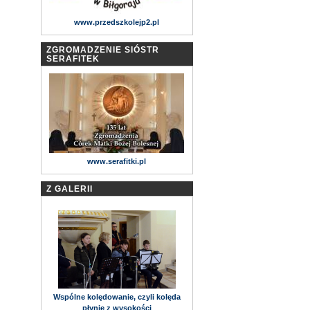
www.przedszkolejp2.pl
ZGROMADZENIE SIÓSTR
SERAFITEK
www.serafitki.pl
Z GALERII
Wspólne kolędowanie, czyli kolęda
płynie z wysokości