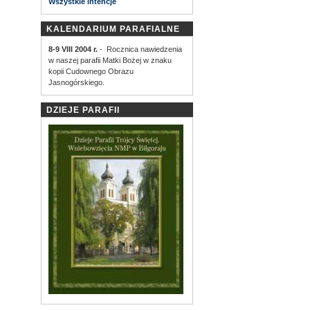
Wszystkie intencje
KALENDARIUM PARAFIALNE
8-9 VIII 2004 r.
- Rocznica nawiedzenia
w naszej parafii Matki Bożej w znaku
kopii Cudownego Obrazu
Jasnogórskiego.
DZIEJE PARAFII