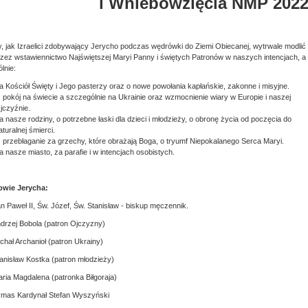
i Wniebowzięcia NMP 2022 
 jak Izraelici zdobywający Jerycho podczas wędrówki do Ziemi Obiecanej, wytrwale modlić 
zez wstawiennictwo Najświętszej Maryi Panny i świętych Patronów w naszych intencjach, a
lnie:
a Kościół Święty i Jego pasterzy oraz o nowe powołania kapłańskie, zakonne i misyjne.
 pokój na świecie a szczególnie na Ukrainie oraz wzmocnienie wiary w Europie i naszej
jczyźnie.
a nasze rodziny, o potrzebne łaski dla dzieci i młodzieży, o obronę życia od poczęcia do
aturalnej śmierci.
 przebłaganie za grzechy, które obrażają Boga, o tryumf Niepokalanego Serca Maryi.
a nasze miasto, za parafie i w intencjach osobistych.
owie Jerycha:
an Paweł II, Św. Józef, Św. Stanisław - biskup męczennik.
ndrzej Bobola (patron Ojczyzny)
ichał Archanioł (patron Ukrainy)
tanisław Kostka (patron młodzieży)
aria Magdalena (patronka Biłgoraja)
rymas Kardynał Stefan Wyszyński