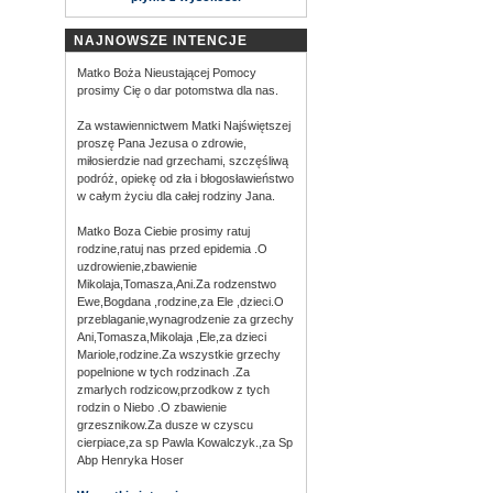
NAJNOWSZE INTENCJE
Matko Boża Nieustającej Pomocy
prosimy Cię o dar potomstwa dla nas.
Za wstawiennictwem Matki Najświętszej
proszę Pana Jezusa o zdrowie,
miłosierdzie nad grzechami, szczęśliwą
podróż, opiekę od zła i błogosławieństwo
w całym życiu dla całej rodziny Jana.
Matko Boza Ciebie prosimy ratuj
rodzine,ratuj nas przed epidemia .O
uzdrowienie,zbawienie
Mikolaja,Tomasza,Ani.Za rodzenstwo
Ewe,Bogdana ,rodzine,za Ele ,dzieci.O
przeblaganie,wynagrodzenie za grzechy
Ani,Tomasza,Mikolaja ,Ele,za dzieci
Mariole,rodzine.Za wszystkie grzechy
popelnione w tych rodzinach .Za
zmarlych rodzicow,przodkow z tych
rodzin o Niebo .O zbawienie
grzesznikow.Za dusze w czyscu
cierpiace,za sp Pawla Kowalczyk.,za Sp
Abp Henryka Hoser