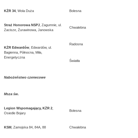
KŻR 34
, Wola Duża
Bolesna
Straż Honorowa NSPJ
, Zagumnie, ul.
Chwalebna
Zacisze, Żurawinowa, Janowska
Radosna
KŻR Edwardów
, Edwardów, ul.
Bagienna, Północna, Miła,
Energetyczna
Światła
Nabożeństwo czerwcowe
Msza św.
Legion Wspomagający, KŻR 2
,
Bolesna
Osiedle Bojary
KSM
, Zamojska 84, 84A, 88
Chwalebna