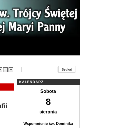
ności
Ogłoszenia parafialne
Kontakt
KALENDARZ
Sobota
8
fii
sierpnia
Wspomnienie św. Dominika