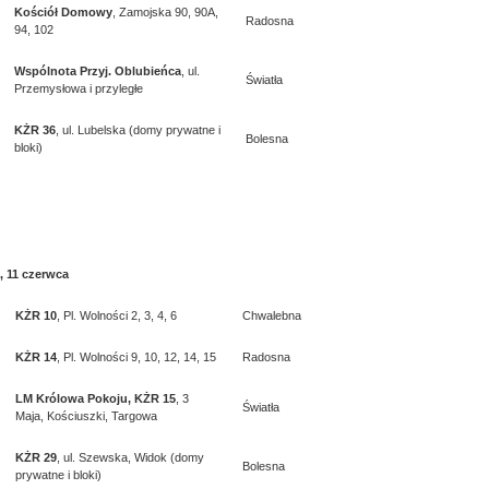
Kościół Domowy
, Zamojska 90, 90A,
Radosna
94, 102
Wspólnota Przyj. Oblubieńca
, ul.
Światła
Przemysłowa i przyległe
KŻR 36
, ul. Lubelska (domy prywatne i
Bolesna
bloki)
, 11 czerwca
KŻR 10
, Pl. Wolności 2, 3, 4, 6
Chwalebna
KŻR 14
, Pl. Wolności 9, 10, 12, 14, 15
Radosna
LM Królowa Pokoju, KŻR 15
, 3
Światła
Maja, Kościuszki, Targowa
KŻR 29
, ul. Szewska, Widok (domy
Bolesna
prywatne i bloki)