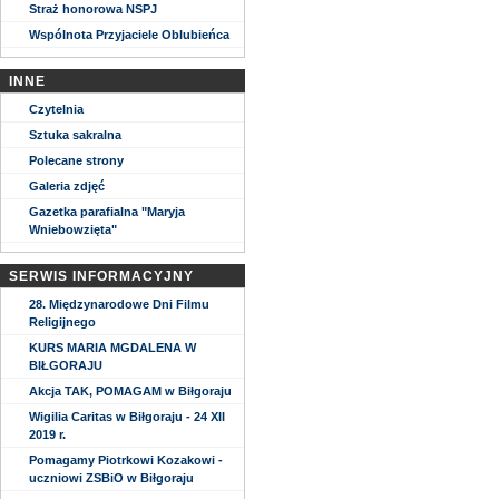
Straż honorowa NSPJ
Wspólnota Przyjaciele Oblubieńca
INNE
Czytelnia
Sztuka sakralna
Polecane strony
Galeria zdjęć
Gazetka parafialna "Maryja
Wniebowzięta"
SERWIS INFORMACYJNY
28. Międzynarodowe Dni Filmu
Religijnego
KURS MARIA MGDALENA W
BIŁGORAJU
Akcja TAK, POMAGAM w Biłgoraju
Wigilia Caritas w Biłgoraju - 24 XII
2019 r.
Pomagamy Piotrkowi Kozakowi -
uczniowi ZSBiO w Biłgoraju