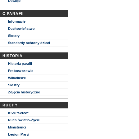
Dotacje
O PARAFII
Informacje
Duchowieństwo
Siostry
Standardy ochrony dzieci
HISTORIA
Historia parafii
Proboszczowie
Wikariusze
Siostry
Zdjęcia historyczne
RUCHY
KSM "Serce"
Ruch Światło-Życie
Ministranci
Legion Maryi