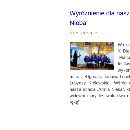
Wyróżnienie dla nasze
Nieba”
23.06.2018 21:25
W nied
X Diec
„Mat
festi
wykon
m.in. z Biłgoraja, Janowa Lube
Lubyczy Królewskiej. Wśród 
nasza schola „Armia Nieba”, k
widowni i jury festiwalu dwa
ręką”.