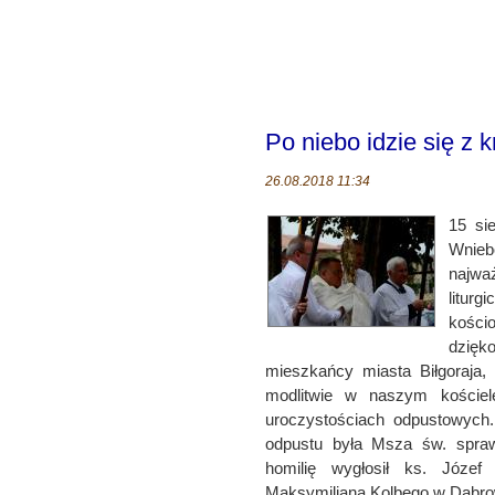
Po niebo idzie się z 
26.08.2018 11:34
15 si
Wnieb
najwa
litur
kości
dzięk
mieszkańcy miasta Biłgoraja, 
modlitwie w naszym kościel
uroczystościach odpustowych
odpustu była Msza św. spraw
homilię wygłosił ks. Józef
Maksymiliana Kolbego w Dąbro