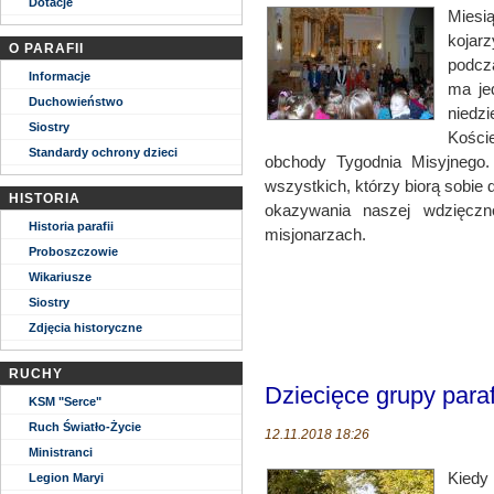
Dotacje
Miesią
kojar
O PARAFII
podcz
Informacje
ma je
Duchowieństwo
niedz
Siostry
Kości
Standardy ochrony dzieci
obchody Tygodnia Misyjnego.
wszystkich, którzy biorą sobie
HISTORIA
okazywania naszej wdzięczn
Historia parafii
misjonarzach.
Proboszczowie
Wikariusze
Siostry
Zdjęcia historyczne
RUCHY
Dziecięce grupy para
KSM "Serce"
Ruch Światło-Życie
12.11.2018 18:26
Ministranci
Kiedy
Legion Maryi