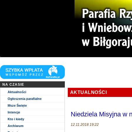
Niech zstąpi Duch Twój i odnowi oblicze Ziemi. Tej Ziemi!
NA CZASIE
AKTUALNOŚCI
Aktualności
Ogłoszenia parafialne
Msze Święte
Intencje
Niedziela Misyjna w n
Kto i kiedy
12.11.2018 19:22
Archiwum