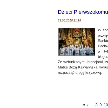
Dzieci Pierwszokomun
23.06.2018 21:18
W sob
przyję
Sankt
Pacław
w ty
błogo
Ze wzbudzonymi intencjami, za
Matkę Bożą Kalwaryjską, wyru
rozpocząć drogę krzyżową.
«
‹
8
9
1
...