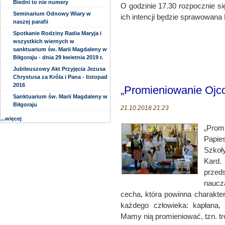
Biedni to nie numery
O godzinie 17.30 rozpocznie s
Seminarium Odnowy Wiary w
ich intencji będzie sprawowana 
naszej parafii
Spotkanie Rodziny Radia Maryja i
wszystkich wiernych w
sanktuarium św. Marii Magdaleny w
Biłgoraju - dnia 29 kwietnia 2019 r.
Jubileuszowy Akt Przyjęcia Jezusa
Chrystusa za Króla i Pana - listopad
2016
„Promieniowanie Ojco
Sanktuarium św. Marii Magdaleny w
Biłgoraju
21.10.2018 21:23
...więcej
„Prom
Papie
Szkoły
Kard.
przed
naucz
cecha, która powinna charakter
każdego człowieka: kapłana,
Mamy nią promieniować, tzn. tr