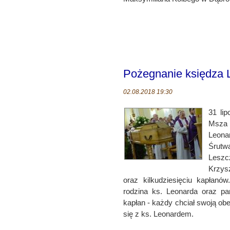
Pożegnanie księdza 
02.08.2018 19:30
31 li
Msza 
Leonar
Śrutw
Leszc
Krzys
oraz kilkudziesięciu kapłanó
rodzina ks. Leonarda oraz par
kapłan - każdy chciał swoją o
się z ks. Leonardem.