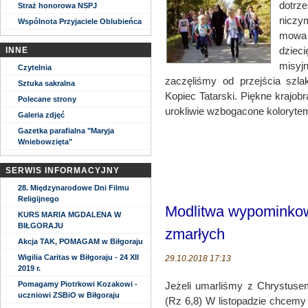
dotrz
Straż honorowa NSPJ
niczy
Wspólnota Przyjaciele Oblubieńca
mowa 
dziec
INNE
misyj
Czytelnia
zaczęliśmy od przejścia szla
Sztuka sakralna
Kopiec Tatarski. Piękne krajob
Polecane strony
urokliwie wzbogacone kolorytem 
Galeria zdjęć
Gazetka parafialna "Maryja
Wniebowzięta"
SERWIS INFORMACYJNY
28. Międzynarodowe Dni Filmu
Religijnego
Modlitwa wypominkowa
KURS MARIA MGDALENA W
BIŁGORAJU
zmarłych
Akcja TAK, POMAGAM w Biłgoraju
Wigilia Caritas w Biłgoraju - 24 XII
29.10.2018 17:13
2019 r.
Pomagamy Piotrkowi Kozakowi -
Jeżeli umarliśmy z Chrystuse
uczniowi ZSBiO w Biłgoraju
(Rz 6,8) W listopadzie chcem