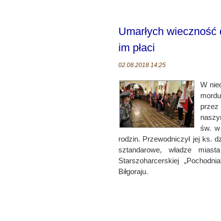
Umarłych wieczność d
im płaci
02.08.2018 14:25
W nied
mordu
przez
naszy
św. w
rodzin. Przewodniczył jej ks. d
sztandarowe, władze mias
Starszoharcerskiej „Pochodni
Biłgoraju.