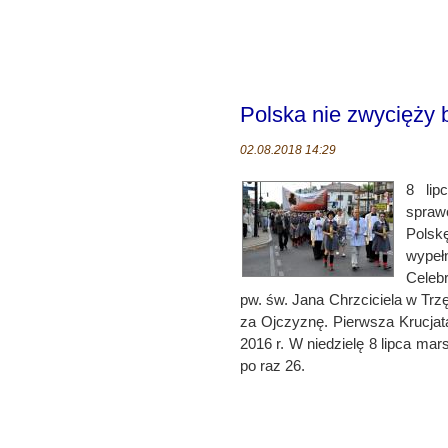
Polska nie zwycięży 
02.08.2018 14:29
8 lip
spraw
Polsk
wype
Celebr
pw. św. Jana Chrzciciela w Trz
za Ojczyznę. Pierwsza Krucjat
2016 r. W niedzielę 8 lipca ma
po raz 26.